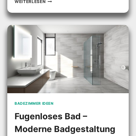
BADEZIMMER
WEITERLESEN
BEIGE:
MODERNE
DESIGNS
FÜR
EIN
STILVOLLES
BAD
BADEZIMMER IDEEN
Fugenloses Bad –
Moderne Badgestaltung