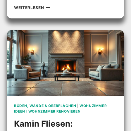
TV-
WEITERLESEN
WAND
FÜR
TROCKENBAU
–
EINFACHE
ANLEITUNG
BÖDEN, WÄNDE & OBERFLÄCHEN
|
WOHNZIMMER
IDEEN I WOHNZIMMER RENOVIEREN
Kamin Fliesen: