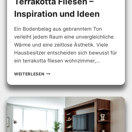
Terrakotta Fliesen –
Inspiration und Ideen
Ein Bodenbelag aus gebranntem Ton
verleiht jedem Raum eine unvergleichliche
Wärme und eine zeitlose Ästhetik. Viele
Hausbesitzer entscheiden sich bewusst für
ein terrakotta fliesen wohnzimmer,…
WOHNZIMMER
WEITERLESEN
MIT
TERRAKOTTA
FLIESEN
–
INSPIRATION
UND
IDEEN