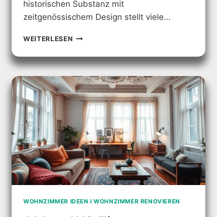
historischen Substanz mit
zeitgenössischem Design stellt viele…
WOHNZIMMER
WEITERLESEN
ALTBAU:
MODERNE
GESTALTUNG
&
DEKORATION
WOHNZIMMER IDEEN I WOHNZIMMER RENOVIEREN