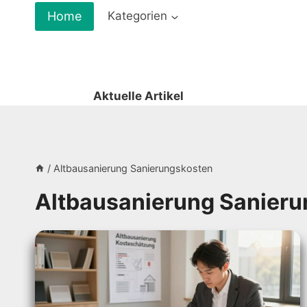
Zum
Home
Kategorien
Inhalt
springen
Aktuelle Artikel
/
Altbausanierung Sanierungskosten
Altbausanierung Sanier