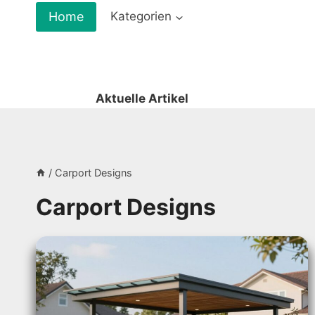
Zum
Home
Kategorien
Inhalt
springen
Aktuelle Artikel
/
Carport Designs
Carport Designs