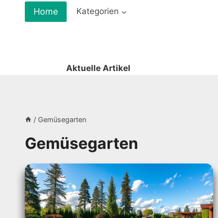
Zum
Home
Kategorien
Inhalt
springen
Aktuelle Artikel
/
Gemüsegarten
Gemüsegarten