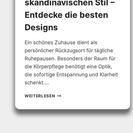
skandinavischen Stil –
Entdecke die besten
Designs
Ein schönes Zuhause dient als
persönlicher Rückzugsort für tägliche
Ruhepausen. Besonders der Raum für
die Körperpflege benötigt eine Optik,
die sofortige Entspannung und Klarheit
schenkt….
BADEZIMMER
WEITERLESEN
IM
SKANDINAVISCHEN
STIL
–
ENTDECKE
DIE