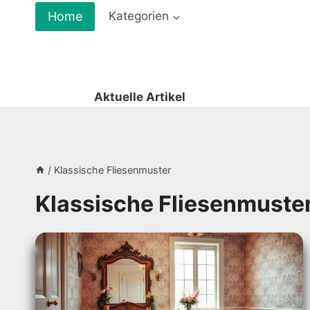
Zum
Home
Kategorien
Inhalt
springen
Aktuelle Artikel
/
Klassische Fliesenmuster
Klassische Fliesenmuste