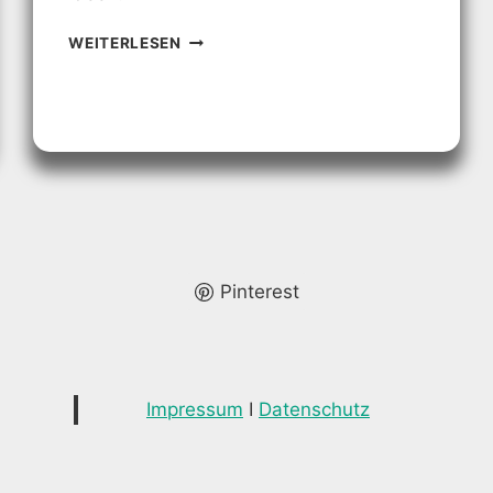
BADEZIMMER
WEITERLESEN
HOLZ
DESIGNS:
NATÜRLICHE
ELEGANZ
FÜR
DEIN
ZUHAUSE
Pinterest
Impressum
I
Datenschutz