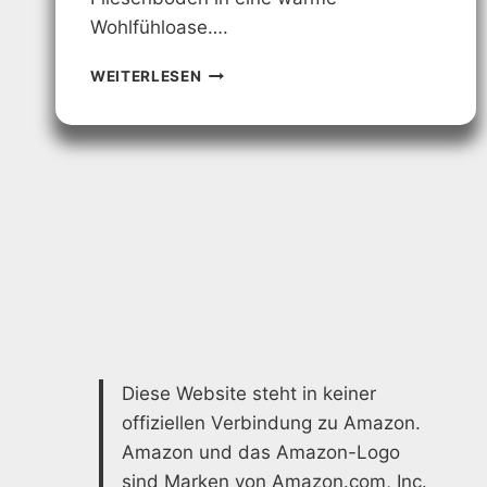
Wohlfühloase….
BADEZIMMER
WEITERLESEN
TEPPICH
–
HOCHWERTIGE
AUSWAHL
FÜR
IHR
ZUHAUSE
Diese Website steht in keiner
offiziellen Verbindung zu Amazon.
Amazon und das Amazon-Logo
sind Marken von Amazon.com, Inc.