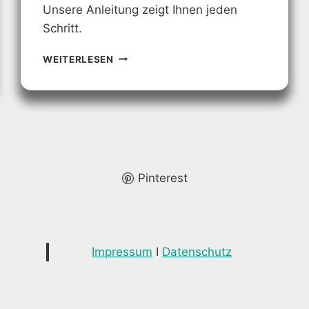
Unsere Anleitung zeigt Ihnen jeden
Schritt.
TERRASSEN
WEITERLESEN
TREPPE:
SCHRITT-
FÜR-
SCHRITT-
ANLEITUNG
FÜR
DEN
AUFBAU
Pinterest
Impressum
I
Datenschutz