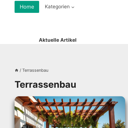
Zum
Home
Kategorien
Inhalt
springen
Aktuelle Artikel
/
Terrassenbau
Terrassenbau