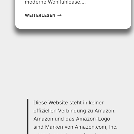
moderne Wohlfühloase….
DUSCHE
WEITERLESEN
RENOVIEREN:
TIPPS
UND
IDEEN
FÜR
EIN
NEUES
BADEZIMMER
Diese Website steht in keiner
offiziellen Verbindung zu Amazon.
Amazon und das Amazon-Logo
sind Marken von Amazon.com, Inc.