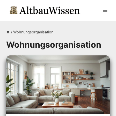
Zum
Inhalt
springen
/
Wohnungsorganisation
Wohnungsorganisation