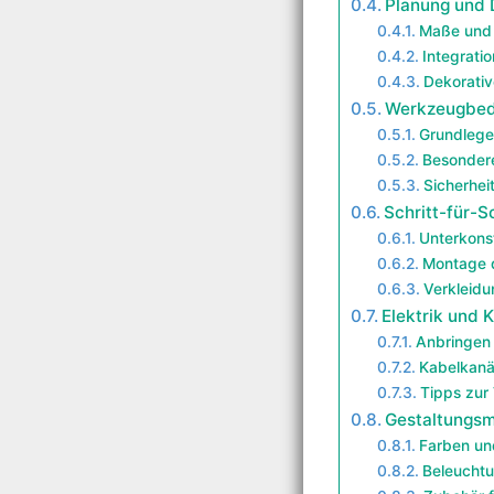
Planung und 
Maße und 
Integrati
Dekorativ
Werkzeugbeda
Grundleg
Besonder
Sicherhei
Schritt-für-S
Unterkonst
Montage d
Verkleidu
Elektrik und
Anbringen
Kabelkanäl
Tipps zur
Gestaltungsm
Farben un
Beleuchtu