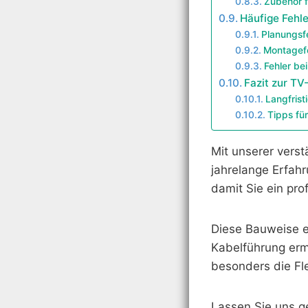
Zubehör f
Häufige Fehl
Planungsf
Montagef
Fehler b
Fazit zur T
Langfrist
Tipps fü
Mit unserer vers
jahrelange Erfahr
damit Sie ein pro
Diese Bauweise er
Kabelführung erm
besonders die Fle
Lassen Sie uns g