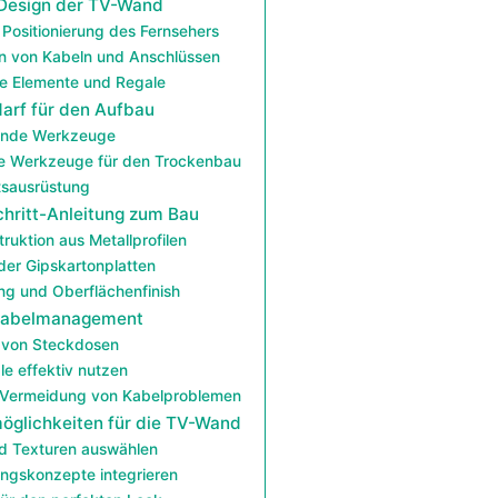
Design der TV-Wand
Positionierung des Fernsehers
on von Kabeln und Anschlüssen
e Elemente und Regale
rf für den Aufbau
ende Werkzeuge
e Werkzeuge für den Trockenbau
tsausrüstung
chritt-Anleitung zum Bau
ruktion aus Metallprofilen
er Gipskartonplatten
ng und Oberflächenfinish
 Kabelmanagement
 von Steckdosen
e effektiv nutzen
 Vermeidung von Kabelproblemen
öglichkeiten für die TV-Wand
d Texturen auswählen
ngskonzepte integrieren