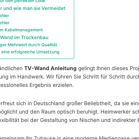
ür den perfekten Look
er und wie man sie Vermeidet
ehler
ehler
eim Kabelmanagement
V-Wand im Trockenbau
iger Mehrwert durch Qualität
r eine erfolgreiche Umsetzung
tändlichen
TV-Wand Anleitung
gelingt Ihnen dieses Pro
ung im Handwerk. Wir führen Sie Schritt für Schritt dur
fessionelles Ergebnis erzielen.
freut sich in Deutschland großer Beliebtheit, da sie ei
öglicht und den Raum optisch beruhigt. Heimwerker sc
xibilität bei der Gestaltung von Nischen und indirekter
emeinsam Ihr Zuhause in eine moderne Medienoase ver