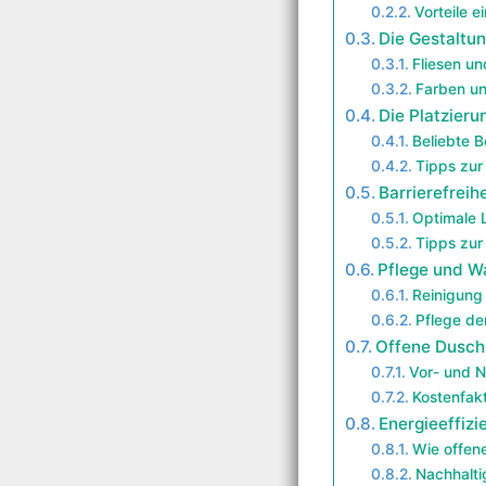
Vorteile 
Die Gestaltu
Fliesen un
Farben u
Die Platzier
Beliebte B
Tipps zur
Barrierefreih
Optimale 
Tipps zur
Pflege und W
Reinigung
Pflege der
Offene Dusche
Vor- und N
Kostenfak
Energieeffiz
Wie offen
Nachhalt