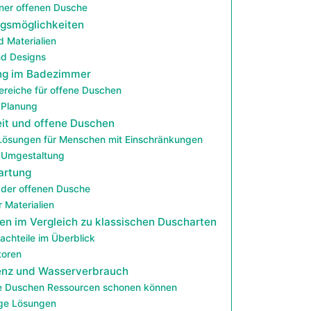
einer offenen Dusche
ngsmöglichkeiten
d Materialien
nd Designs
ung im Badezimmer
ereiche für offene Duschen
 Planung
eit und offene Duschen
Lösungen für Menschen mit Einschränkungen
 Umgestaltung
artung
 der offenen Dusche
 Materialien
n im Vergleich zu klassischen Duscharten
achteile im Überblick
toren
ienz und Wasserverbrauch
e Duschen Ressourcen schonen können
ige Lösungen