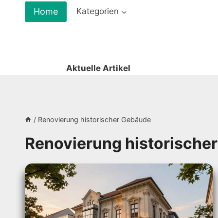
Zum
Home
Kategorien
Inhalt
springen
Aktuelle Artikel
/
Renovierung historischer Gebäude
Renovierung historische