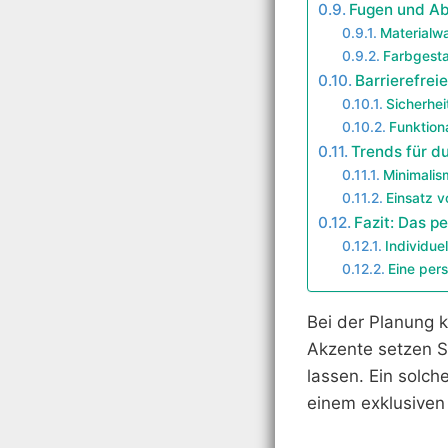
Fugen und Ab
Materialwa
Farbgesta
Barrierefre
Sicherhe
Funktiona
Trends für d
Minimalis
Einsatz v
Fazit: Das p
Individue
Eine per
Bei der Planung k
Akzente setzen S
lassen. Ein solch
einem exklusiven