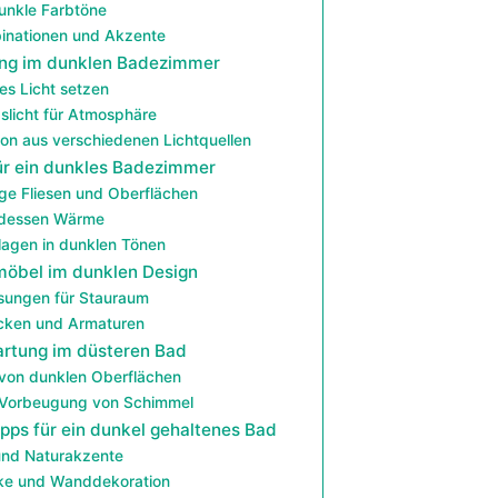
dunkle Farbtöne
inationen und Akzente
ung im dunklen Badezimmer
es Licht setzen
licht für Atmosphäre
on aus verschiedenen Lichtquellen
für ein dunkles Badezimmer
ge Fliesen und Oberflächen
 dessen Wärme
lagen in dunklen Tönen
öbel im dunklen Design
sungen für Stauraum
ken und Armaturen
artung im düsteren Bad
von dunklen Oberflächen
 Vorbeugung von Schimmel
pps für ein dunkel gehaltenes Bad
und Naturakzente
ke und Wanddekoration