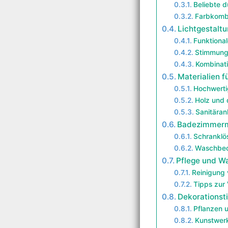
Beliebte 
Farbkomb
Lichtgestalt
Funktional
Stimmungs
Kombinati
Materialien 
Hochwerti
Holz und
Sanitäran
Badezimmerm
Schranklö
Waschbec
Pflege und W
Reinigung 
Tipps zur
Dekorationsti
Pflanzen 
Kunstwer