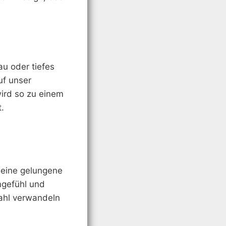
au oder tiefes
uf unser
ird so zu einem
.
r eine gelungene
mgefühl und
ahl verwandeln