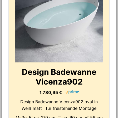
Design Badewanne
Vicenza902
1.780,95 €
Design Badewanne Vicenza902 oval in
Weiß matt | für freistehende Montage
Maße: B: ca. 170 cm, T: ca. 60 cm, H: 56 cm