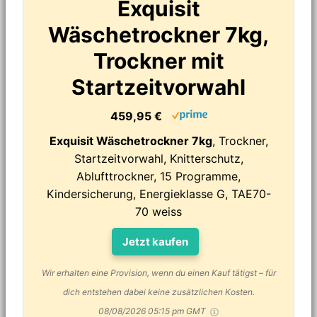
Exquisit
Wäschetrockner 7kg,
Trockner mit
Startzeitvorwahl
459,95 €
Exquisit Wäschetrockner 7kg
, Trockner,
Startzeitvorwahl, Knitterschutz,
Ablufttrockner, 15 Programme,
Kindersicherung, Energieklasse G, TAE70-
70 weiss
Jetzt kaufen
Wir erhalten eine Provision, wenn du einen Kauf tätigst – für
dich entstehen dabei keine zusätzlichen Kosten.
08/08/2026 05:15 pm GMT