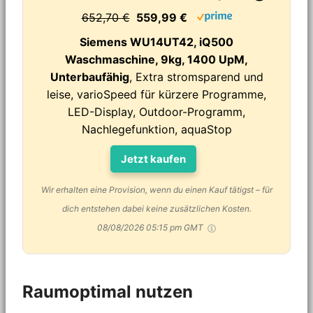
652,70 €
559,99 €
Siemens WU14UT42, iQ500
Waschmaschine, 9kg, 1400 UpM,
Unterbaufähig
, Extra stromsparend und
leise, varioSpeed für kürzere Programme,
LED-Display, Outdoor-Programm,
Nachlegefunktion, aquaStop
Jetzt kaufen
Wir erhalten eine Provision, wenn du einen Kauf tätigst – für
dich entstehen dabei keine zusätzlichen Kosten.
08/08/2026 05:15 pm GMT
Raumoptimal nutzen