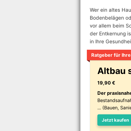
Wer ein altes Haus
Bodenbelägen ode
vor allem beim Sc
der Entkernung is
in Ihre Gesundhei
Ratgeber für Ihr
Altbau 
19,90 €
Der praxisnah
Bestandsaufnah
... (Bauen, San
Jetzt kaufen