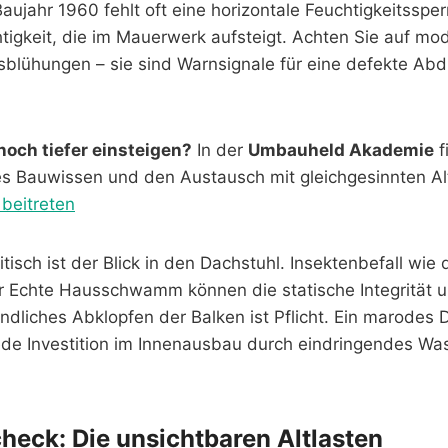
aujahr 1960 fehlt oft eine horizontale Feuchtigkeitsspe
chtigkeit, die im Mauerwerk aufsteigt. Achten Sie auf m
sblühungen – sie sind Warnsignale für eine defekte Abd
och tiefer einsteigen?
In der
Umbauheld Akademie
f
s Bauwissen und den Austausch mit gleichgesinnten Al
 beitreten
tisch ist der Blick in den Dachstuhl. Insektenbefall wi
er Echte Hausschwamm können die statische Integrität 
ündliches Abklopfen der Balken ist Pflicht. Ein marodes 
ede Investition im Innenausbau durch eindringendes Wa
heck: Die unsichtbaren Altlasten