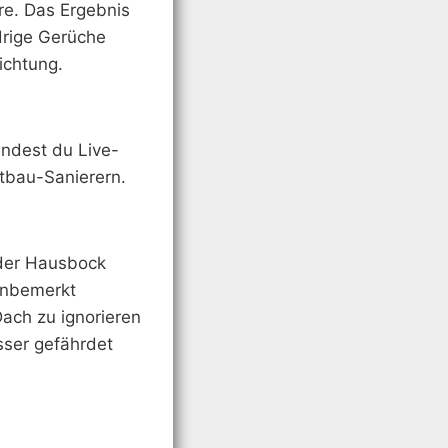
rre. Das Ergebnis
odrige Gerüche
ichtung.
indest du Live-
tbau-Sanierern.
e der Hausbock
unbemerkt
Dach zu ignorieren
sser gefährdet