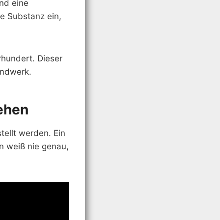
nd eine
die Substanz ein,
rhundert. Dieser
andwerk.
ehen
tellt werden. Ein
n weiß nie genau,