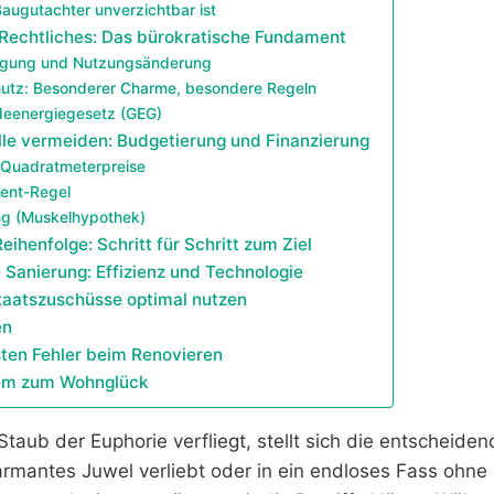
augutachter unverzichtbar ist
 Rechtliches: Das bürokratische Fundament
gung und Nutzungsänderung
utz: Besonderer Charme, besondere Regeln
eenergiegesetz (GEG)
alle vermeiden: Budgetierung und Finanzierung
e Quadratmeterpreise
zent-Regel
ng (Muskelhypothek)
Reihenfolge: Schritt für Schritt zum Ziel
 Sanierung: Effizienz und Technologie
Staatszuschüsse optimal nutzen
en
sten Fehler beim Renovieren
tem zum Wohnglück
taub der Euphorie verfliegt, stellt sich die entscheid
harmantes Juwel verliebt oder in ein endloses Fass ohn