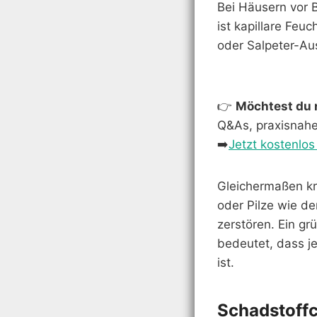
Bei Häusern vor B
ist kapillare Feu
oder Salpeter-Au
👉
Möchtest du n
Q&As, praxisnahe
➡️
Jetzt kostenlos
Gleichermaßen kri
oder Pilze wie d
zerstören. Ein gr
bedeutet, dass j
ist.
Schadstoffc